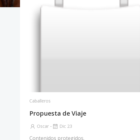
Caballeros
Propuesta de Viaje
-
Oscar
Dic 23
Contenidos protegidos.