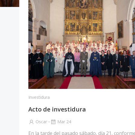
Investidura
Acto de investidura
-
Oscar
Mar 24
En la tarde del pasado sábado, día 21, conforme