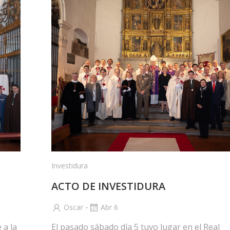
Investidura
ACTO DE INVESTIDURA
-
Oscar
Abr 6
 a la
El pasado sábado día 5 tuvo lugar en el Real