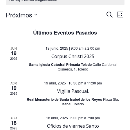
N
N
Próximos
Buscar
Lista
Selecciona
a
a
la
Últimos Eventos Pasados
fecha.
v
v
19 junio, 2025 | 9:00 am
a
2:00 pm
JUN
e
19
e
Corpus Christi 2025
2025
Santa Iglesia Catedral Primada Toledo
Calle Cardenal
g
g
Cisneros, 1, Toledo
a
a
19 abril, 2025 | 10:30 pm
a
11:30 pm
ABR
19
Vigilia Pascual.
c
2025
c
Real Monasterio de Santa Isabel de los Reyes
Plaza Sta.
i
Isabel, Toledo
i
ó
18 abril, 2025 | 6:00 pm
a
7:00 pm
ABR
18
ó
Oficios de viernes Santo
2025