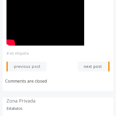
#
sin etiqueta
Navegación
Navegación
next post
previous post
por
por
Comments are closed
las
las
entradas
entradas
Zona Privada
Estatutos