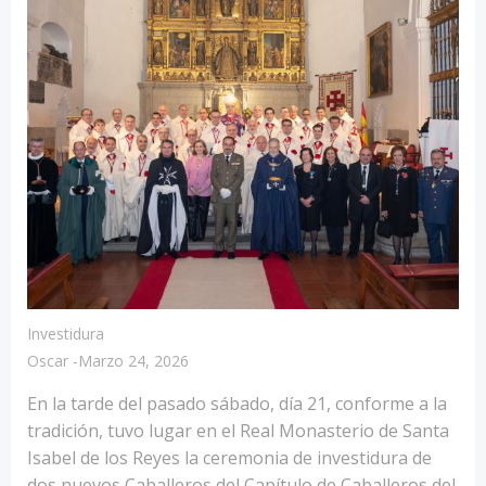
Investidura
Oscar
-
Marzo 24, 2026
En la tarde del pasado sábado, día 21, conforme a la
tradición, tuvo lugar en el Real Monasterio de Santa
Isabel de los Reyes la ceremonia de investidura de
dos nuevos Caballeros del Capítulo de Caballeros del