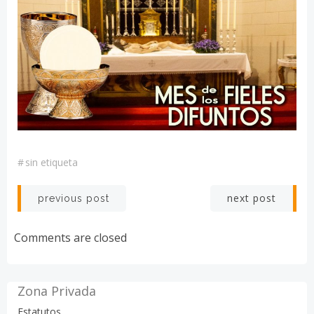
#
sin etiqueta
Navegación
Navegación
next post
previous post
por
por
Comments are closed
las
las
entradas
entradas
Zona Privada
Estatutos