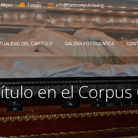
s Reyes
Toledo
info@santosepulcro.org
TUALIDAD DEL CAPÍTULO
GALERÍA FOTOGRÁFICA
CON
ítulo en el Corpus 