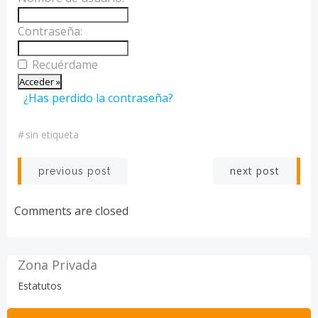
Contraseña:
Recuérdame
¿Has perdido la contraseña?
#
sin etiqueta
Navegación
Navegación
next post
previous post
por
por
Comments are closed
las
las
entradas
entradas
Zona Privada
Estatutos
Buscar: