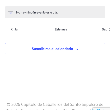
ó
r
ó
n
No hay ningún evento este día.
Aviso
i
n
d
o
d
Jul
Este mes
Sep
e
d
e
v
Suscribirse al calendario
e
b
i
E
ú
s
v
s
t
e
q
a
n
u
s
© 2026 Capítulo de Caballeros del Santo Sepulcro de