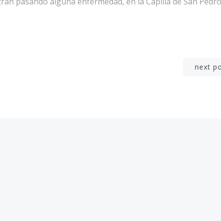
tran pasando alguna enfermedad, en la Capilla de San Pedro
Navegación
next p
por
las
entradas