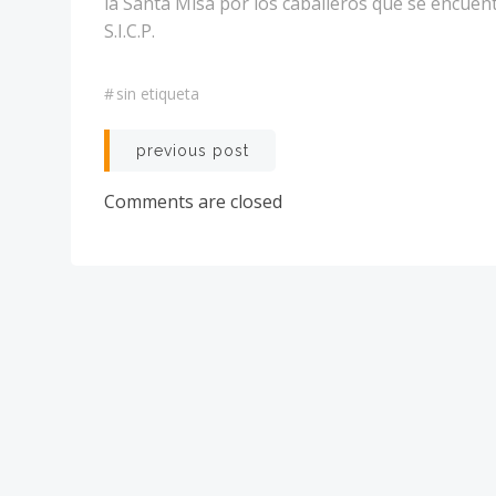
la Santa Misa por los caballeros que se encuen
S.I.C.P.
#
sin etiqueta
Navegación
previous post
por
Comments are closed
las
entradas